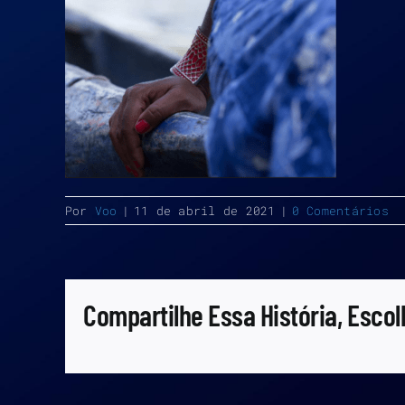
Por
Voo
|
11 de abril de 2021
|
0 Comentários
Compartilhe Essa História, Escol