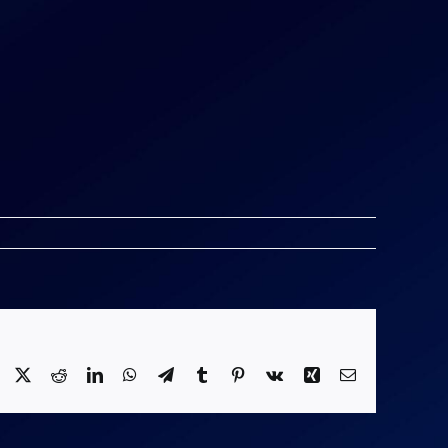
Facebook
X
Reddit
LinkedIn
WhatsApp
Telegram
Tumblr
Pinterest
Vk
Xing
E-
mail